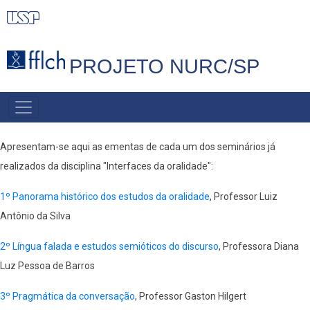
Pular
para
o
PROJETO NURC/SP
conteúdo
principal
MAIN
NAVIGATION
Apresentam-se aqui as ementas de cada um dos seminários já
realizados da disciplina "Interfaces da oralidade":
1º Panorama histórico dos estudos da oralidade
, Professor Luiz
Antônio da Silva
2º Língua falada e estudos semióticos do discurso
, Professora Diana
Luz Pessoa de Barros
3º Pragmática da conversação
, Professor Gaston Hilgert