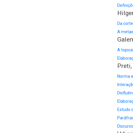
Definiçõ
Hilge
Da corte
A metae
Galem
A topica
Elaboraç
Preti,
Norma e
Interaçã
Disfluên
Elaboraç
Estudo d
Paráfras
Discurso