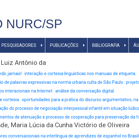
 NURC/SP
PESQUISADORES
PUBLICAÇÕES
BIBLIOGRAFIA
ÁU
, Luiz Antônio da
dir, jamais! : interação e cortesia linguísticas nos manuais de etiqueta.
 de palavras expressivas na norma urbana culta de São Paulo : proje
s interacionais na Internet : análise da conversação digital.
 e cortesia : oportunidades para a prática do discurso argumentativo, na
ação do processo de negociação interpessoal infantil em situação lúdica 
mentos de atenuação e processo de cooperação para preservação da f
de, Maria Lúcia da Cunha Victório de Oliveira
es conversacionais na interlíngua de aprendizes de espanhol no Brasil