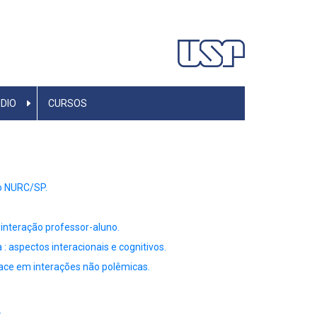
DIO
CURSOS
to NURC/SP.
 interação professor-aluno.
: aspectos interacionais e cognitivos.
ace em interações não polêmicas.
.