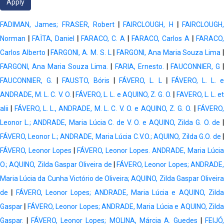
FADIMAN, James; FRASER, Robert
|
FAIRCLOUGH, H
|
FAIRCLOUGH,
Norman
|
FAÏTA, Daniel
|
FARACO, C. A
|
FARACO, Carlos A
|
FARACO,
Carlos Alberto
|
FARGONI, A. M. S. L
|
FARGONI, Ana Maria Souza Lima
FARGONI, Ana Maria Souza Lima.
|
FARIA, Ernesto.
|
FAUCONNIER, G
FAUCONNIER, G.
|
FAUSTO, Bóris
|
FÁVERO, L. L
|
FÁVERO, L. L. e
ANDRADE, M. L. C. V. O.
|
FÁVERO, L. L. e AQUINO, Z. G. O.
|
FAVERO, L. L. e
alii
|
FÁVERO, L. L., ANDRADE, M. L. C. V. O. e AQUINO, Z. G. O.
|
FÁVERO
Leonor L.; ANDRADE, Maria Lúcia C. de V. O. e AQUINO, Zilda G. O. de
FÁVERO, Leonor L.; ANDRADE, Maria Lúcia C.V.O.; AQUINO, Zilda G.O. de
FÁVERO, Leonor Lopes
|
FÁVERO, Leonor Lopes. ANDRADE, Maria Lúcia
O.; AQUINO, Zilda Gaspar Oliveira de
|
FÁVERO, Leonor Lopes; ANDRADE
Maria Lúcia da Cunha Victório de Oliveira; AQUINO, Zilda Gaspar Oliveira
de
|
FÁVERO, Leonor Lopes; ANDRADE, Maria Lúcia e AQUINO, Zild
Gaspar
|
FÁVERO, Leonor Lopes; ANDRADE, Maria Lúcia e AQUINO, Zild
Gaspar.
|
FÁVERO, Leonor Lopes; MOLINA, Márcia A. Guedes
|
FEIJÓ