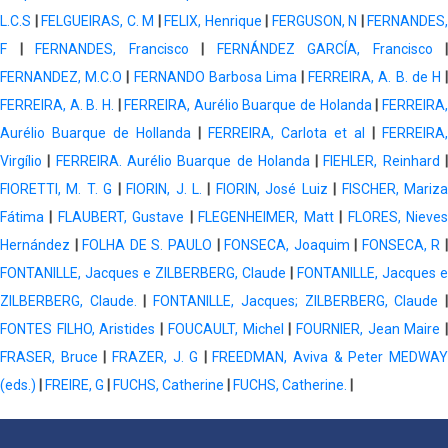
L.C.S
|
FELGUEIRAS, C. M
|
FELIX, Henrique
|
FERGUSON, N
|
FERNANDES,
F
|
FERNANDES, Francisco
|
FERNÁNDEZ GARCÍA, Francisco
|
FERNANDEZ, M.C.O
|
FERNANDO Barbosa Lima
|
FERREIRA, A. B. de H
FERREIRA, A. B. H.
|
FERREIRA, Aurélio Buarque de Holanda
|
FERREIRA
Aurélio Buarque de Hollanda
|
FERREIRA, Carlota et al
|
FERREIRA,
Virgílio
|
FERREIRA. Aurélio Buarque de Holanda
|
FIEHLER, Reinhard
FIORETTI, M. T. G
|
FIORIN, J. L.
|
FIORIN, José Luiz
|
FISCHER, Mariz
Fátima
|
FLAUBERT, Gustave
|
FLEGENHEIMER, Matt
|
FLORES, Nieve
Hernández
|
FOLHA DE S. PAULO
|
FONSECA, Joaquim
|
FONSECA, R
FONTANILLE, Jacques e ZILBERBERG, Claude
|
FONTANILLE, Jacques e
ZILBERBERG, Claude.
|
FONTANILLE, Jacques; ZILBERBERG, Claude
FONTES FILHO, Aristides
|
FOUCAULT, Michel
|
FOURNIER, Jean Maire
FRASER, Bruce
|
FRAZER, J. G
|
FREEDMAN, Aviva & Peter MEDWA
(eds.)
|
FREIRE, G
|
FUCHS, Catherine
|
FUCHS, Catherine.
|