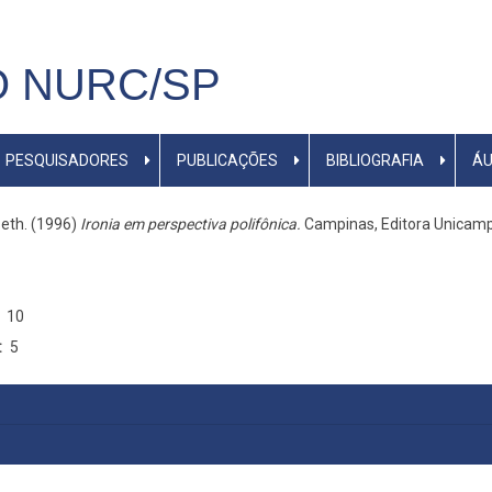
 NURC/SP
PESQUISADORES
PUBLICAÇÕES
BIBLIOGRAFIA
ÁU
eth. (1996)
Ironia em perspectiva polifônica.
Campinas, Editora Unicamp
10
5