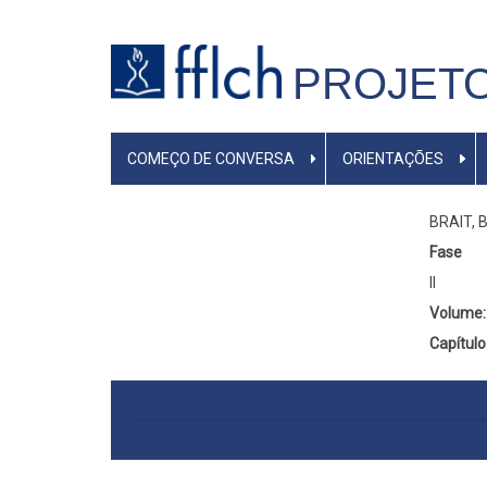
Pular
para
PROJETO
o
conteúdo
principal
MAIN
COMEÇO DE CONVERSA
ORIENTAÇÕES
NAVIGATION
BRAIT, B
Fase
II
Volume
Capítulo